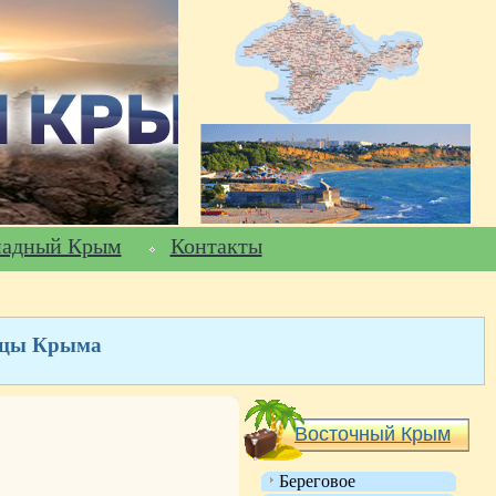
падный Крым
Контакты
ницы Крыма
Восточный Крым
Береговое