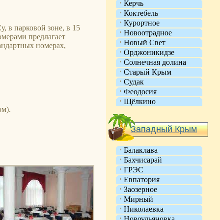
Керчь
Коктебель
Курортное
, в парковой зоне, в 15
Новоотрадное
омерами предлагает
Новый Свет
андартных номерах,
Орджоникидзе
Солнечная долина
Старый Крым
Судак
Феодосия
Щёлкино
ом).
Западный Крым
Балаклава
Бахчисарай
ГРЭС
Евпатория
Заозерное
Мирный
Николаевка
Новоульяновка