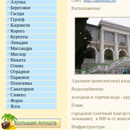
Сайт:
http://zaporozh.ru
Алупка
Береговое
Расположение:
Гаспра
Гурзуф
Кацивели
Кореиз
Курпаты
Ливадия
Массандра
Мисхор
Никита
Олива
Отрадное
Парковое
3-разовое (комплексное) вход
Понизовка
Санаторное
Водоснабжение:
Симеиз
холодная и горячая вода - кр
Форос
Пляж:
Ялта
городской галечный благоус
лежаками), в 800 м от компл
Большая Алушта
Инфраструктура: